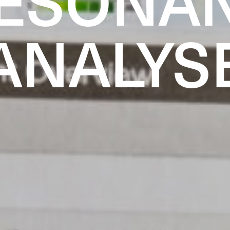
ESONA
ANALYS