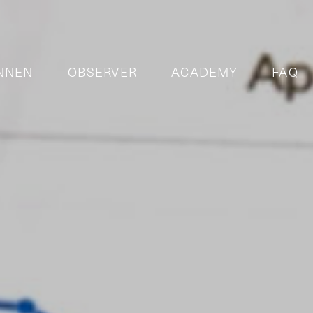
NNEN
OBSERVER
ACADEMY
FAQ
 Cases
Team
takte
nchen
News / Fotos
yse
ktionen
Verantwortung / Netzwerk
erenzen
Downloads
innovativ seit 1896