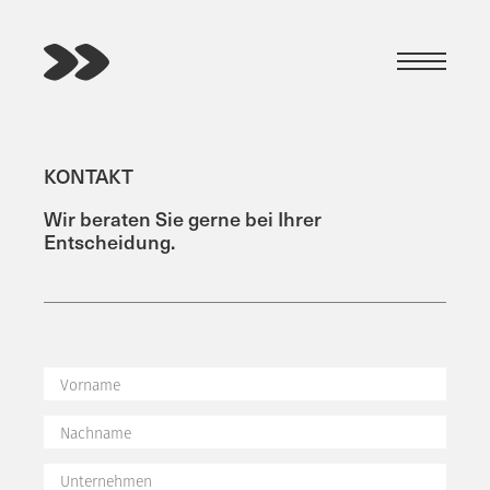
Skip
to
content
Menu
KONTAKT
KONTAKT
EN
Wir beraten Sie gerne bei Ihrer
LÖSUNGEN
Entscheidung.
KUND:INNEN
OBSERVER
ACADEMY
Alternative:
LOGIN
INDEX